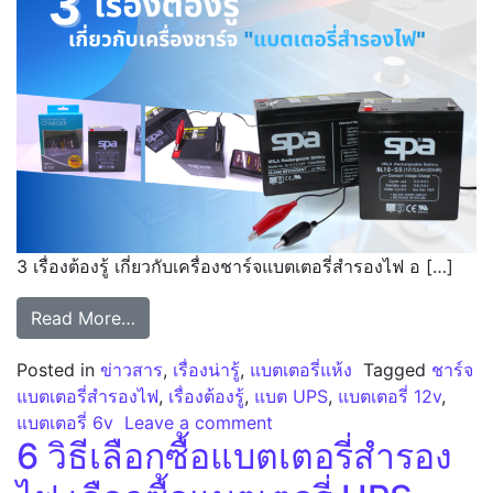
3 เรื่องต้องรู้ เกี่ยวกับเครื่องชาร์จแบตเตอรี่สำรองไฟ อ […]
from 3 เรื่องต้องรู้ เกี่ยวกับเครื่องชาร์จแบตเตอ
Read More…
Posted in
ข่าวสาร
,
เรื่องน่ารู้
,
แบตเตอรี่แห้ง
Tagged
ชาร์จ
แบตเตอรี่สำรองไฟ
,
เรื่องต้องรู้
,
แบต UPS
,
แบตเตอรี่ 12v
,
on 3 เรื่องต้องรู้ เกี่ยวกับเ
แบตเตอรี่ 6v
Leave a comment
6 วิธีเลือกซื้อแบตเตอรี่สำรอง