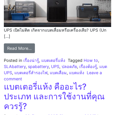
UPS เปิดไม่ติด เกิดจากแบตเสื่อมหรือเครื่องเสีย? UPS (Un
[…]
from UPS เปิดไม่ติด เกิดจากแบตเสื่อมหรือเครื่
Read More…
Posted in
เรื่องน่ารู้
,
แบตเตอรี่แห้ง
Tagged
How to
,
SLAbattery
,
spabattery
,
UPS
,
ปลอดภัย
,
เรื่องต้องรู้
,
แบต
UPS
,
แบตเตอรี่สำรองไฟ
,
แบตเสื่อม
,
แบตแห้ง
Leave a
on UPS เปิดไม่ติด เกิดจากแบตเสื่อมหรือเครื่องเสีย?
comment
แบตเตอรี่แห้ง คืออะไร?
ประเภท และการใช้งานที่คุณ
ควรรู้?