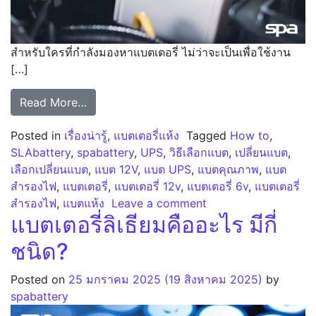
สำหรับใครที่กำลังมองหาแบตเตอรี่ ไม่ว่าจะเป็นเพื่อใช้งาน
[…]
from ค่า CCA แบตเตอรี่คืออะไร? จำเป็นหรื
Read More…
Posted in
เรื่องน่ารู้
,
แบตเตอรี่แห้ง
Tagged
How to
,
SLAbattery
,
spabattery
,
UPS
,
วิธีเลือกแบต
,
เปลี่ยนแบต
,
เลือกเปลี่ยนแบต
,
แบต 12V
,
แบต UPS
,
แบตคุณภาพ
,
แบต
สำรองไฟ
,
แบตเตอรี่
,
แบตเตอรี่ 12v
,
แบตเตอรี่ 6v
,
แบตเตอรี่
on ค่า CCA แบตเตอรี
สำรองไฟ
,
แบตแห้ง
Leave a comment
แบตเตอรี่ลิเธียมคืออะไร มีกี่
ชนิด?
Posted on
25 มกราคม 2025
(19 สิงหาคม 2025)
by
spabattery