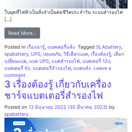
ในยุคที่ไฟฟ้าเป็นสิ่งจำเป็นต่อชีวิตประจำวัน ระบบสำรองไฟ
[…]
from 5 เหตุผลที่ควรเลือกใช้แบตเตอรี่แห้งใน
Read More…
Posted in
เรื่องน่ารู้
,
แบตเตอรี่แห้ง
Tagged
SLAbattery
,
spabattery
,
UPS
,
ปลอดภัย
,
วิธีเลือกแบต
,
เรื่องต้องรู้
,
เลือก
เปลี่ยนแบต
,
แบต UPS
,
แบตสำรองไฟ
,
แบตเตอรี่ 12v
,
แบตเตอรี่ 6v
,
แบตเตอรี่สำรองไฟ
,
แบตแห้ง
Leave a
on 5 เหตุผลที่ควรเลือกใช้แบตเตอรี่แห้งในระบบสำร
comment
3 เรื่องต้องรู้ เกี่ยวกับเครื่อง
ชาร์จแบตเตอรี่สำรองไฟ
Posted on
13 มิถุนายน 2022
(30 มีนาคม 2023)
by
spabattery