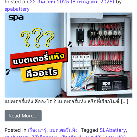
Posted on
22 กันยายน 2025
(8 กรกฎาคม 2026)
by
spabattery
แบตเตอรี่แห้ง คืออะไร ? แบตเตอรี่แห้ง หรือที่เรียกในชื่ […]
from แบตเตอรี่แห้ง คืออะไร? ประเภท และการใ
Read More…
Posted in
เรื่องน่ารู้
,
แบตเตอรี่แห้ง
Tagged
SLAbattery
,