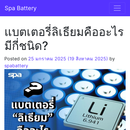
Skip to content
Spa Battery
แบตเตอรี่ลิเธียมคืออะไร
มีกี่ชนิด?
Posted on
25 มกราคม 2025
(19 สิงหาคม 2025)
by
spabattery