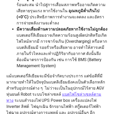
ร้อนสะสม นำไปสู่การเสื่อมสภาพหรืออาจเกิดความ
เสียหายรุนแรง หากใช้งานใน
อุณหภูมิต่ำเกินไป
(<0°C)
ประสิทธิภาพการทำงานจะลดลง และอัตรา
การจ่ายพลังงานจะต่ำลง
มีความเสี่ยงด้านความปลอดภัยหากใช้งานไม่ถูกต้อง
แบตเตอรี่ลิเธียมอาจเกิดความร้อนสูงผิดปกติหรือเกิด
ไฟไหม้หากมี การชาร์จเกิน (Overcharging) หรือหาก
แบตลิเธียมมี รอยรั่วหรือเสียหาย อาจทำให้สารเคมี
ภายในรั่วไหลและทำปฏิกิริยากับอากาศ ดังนั้นจึง
ต้องมีมาตรการป้องกัน เช่น การใช้ BMS (Battery
Management System)
แม้แบตเตอรี่ลิเธียมจะมีข้อจำกัดบางประการ แต่ข้อดีที่มี
มากมายทำให้ในปัจจุบันแบตลิเธียมยังคงเป็นตัวเลือกหลัก
สำหรับอุปกรณ์ต่าง ๆ ไม่ว่าจะเป็นในอุปกรณ์ไร้สาย AGV
หุ่นยนต์ Robot ระบบโซล่าเซลล์
แบตไฟโซล่าเซลล์ตาม
ทาง
ระบบสำรองไฟ UPS Power box เครื่องแปลงไฟ
Inverter ลิฟต์ ไฟฉุกเฉิน จักรยานไฟฟ้า สกู๊ตเตอร์ไฟฟ้า
ไฟฉาย อุปกรณ์ทางการแพทย์ และ อุปกรณ์อื่นๆ อีก