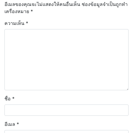
อีเมลของคุณจะไม่แสดงให้คนอื่นเห็น
ช่องข้อมูลจำเป็นถูกทำ
เครื่องหมาย
*
ความเห็น
*
ชื่อ
*
อีเมล
*