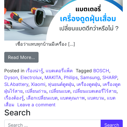
เชื่อว่าแทบทุกบ้านมีเครื่อง […]
from แบตเตอรี่เครื่องดูดฝุ่น เครื่องดูดฝุ่นไร้สาย
Read More…
Posted in
เรื่องน่ารู้
,
แบตเตอรี่แพ็ค
Tagged
BOSCH
,
Dyson
,
Electrolux
,
MAKITA
,
Philips
,
Samsung
,
SHARP
,
SLAbattery
,
Xiaomi
,
หุ่นยนต์ดูดฝุ่น
,
เครื่องดูดฝุ่น
,
เครื่องดูด
ฝุ่นไร้สาย
,
เปลี่ยนถ่าน
,
เปลี่ยนแบต
,
เปลี่ยนแบตเตอรี่ไร้สาย
,
เรื่องต้องรู้
,
เลือกเปลี่ยนแบต
,
แบตคุณภาพ
,
แบตบวม
,
แบต
on แบตเตอรี่เครื่องดูดฝุ่น เครื่องดูดฝ
เสื่อม
Leave a comment
Search
Search for: