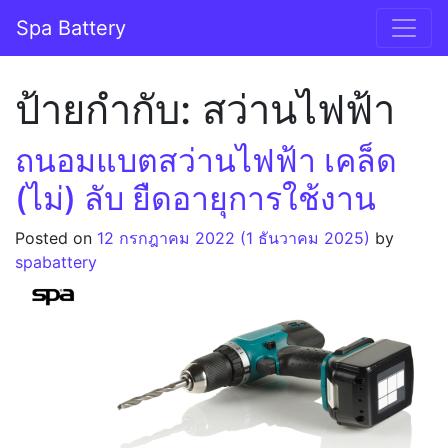
Skip to content
Spa Battery
Main Navigation
ป้ายกำกับ:
สว่านไฟฟ้า
ถนอมแบตสว่านไฟฟ้า เคล็ด
(ไม่) ลับ ยืดอายุการใช้งาน
Posted on
12 กรกฎาคม 2022
(1 ธันวาคม 2025)
by
spabattery