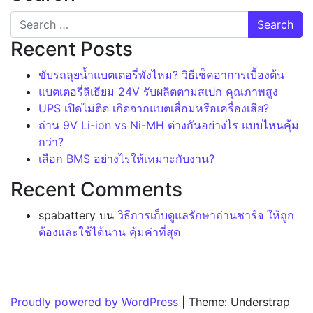
Search for:
Recent Posts
ขับรถลุยน้ำแบตเตอรี่พังไหม? วิธีเช็คอาการเบื้องต้น
แบตเตอรี่ลิเธียม 24V รับผลิตตามสเปก คุณภาพสูง
UPS เปิดไม่ติด เกิดจากแบตเสื่อมหรือเครื่องเสีย?
ถ่าน 9V Li-ion vs Ni-MH ต่างกันอย่างไร แบบไหนคุ้ม
กว่า?
เลือก BMS อย่างไรให้เหมาะกับงาน?
Recent Comments
spabattery
บน
วิธีการเก็บดูแลรักษาถ่านชาร์จ ให้ถูก
ต้องและใช้ได้นาน คุ้มค่าที่สุด
Proudly powered by WordPress
|
Theme: Understrap