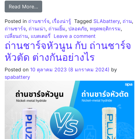
from ถ่านรั่วเกิดจากอะไร อันตรายหรือไม่ วิธีจั
Read More…
Posted in
ถ่านชาร์จ
,
เรื่องน่ารู้
Tagged
SLAbattery
,
ถ่าน
,
ถ่านชาร์จ
,
ถ่านเน่า
,
ถ่านเยิ้ม
,
ปลอดภัย
,
หยุดพฤติกรรม
,
on ถ่านรั่วเกิดจากอะ
เปลี่ยนถ่าน
,
แบตเตอรี่
Leave a comment
ถ่านชาร์จหัวนูน กับ ถ่านชาร์จ
หัวตัด ต่างกันอย่างไร
Posted on
10 ตุลาคม 2023
(8 มกราคม 2024)
by
spabattery