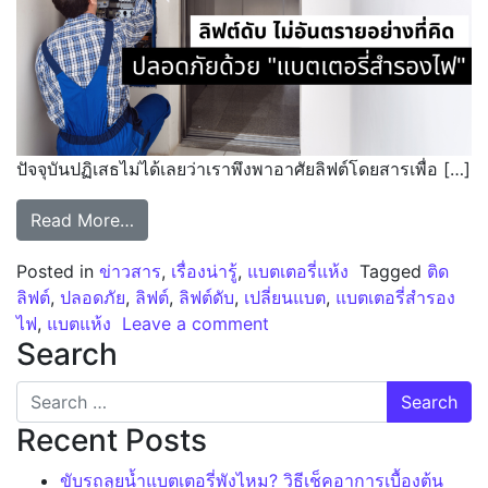
ปัจจุบันปฏิเสธไม่ได้เลยว่าเราพึงพาอาศัยลิฟต์โดยสารเพื่อ […]
from ลิฟต์ดับ ไม่อันตรายอย่างที่คิด ปลอดภัยด
Read More…
Posted in
ข่าวสาร
,
เรื่องน่ารู้
,
แบตเตอรี่แห้ง
Tagged
ติด
ลิฟต์
,
ปลอดภัย
,
ลิฟต์
,
ลิฟต์ดับ
,
เปลี่ยนแบต
,
แบตเตอรี่สำรอง
on ลิฟต์ดับ ไม่อันตรายอย่าง
ไฟ
,
แบตแห้ง
Leave a comment
Search
Search for:
Recent Posts
ขับรถลุยน้ำแบตเตอรี่พังไหม? วิธีเช็คอาการเบื้องต้น